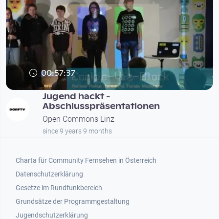
00:57:37
Jugend hackt -
Abschlusspräsentationen
Open Commons Linz
since 9 years 9 months
Footer 1
Charta für Community Fernsehen in Österreich
Datenschutzerklärung
Gesetze im Rundfunkbereich
Grundsätze der Programmgestaltung
Jugendschutzerklärung