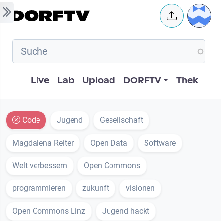
Skip to main content
User 
Hauptnavigation
Live
Lab
Upload
DORFTV
Thek
Code
Jugend
Gesellschaft
Magdalena Reiter
Open Data
Software
Welt verbessern
Open Commons
programmieren
zukunft
visionen
Open Commons Linz
Jugend hackt