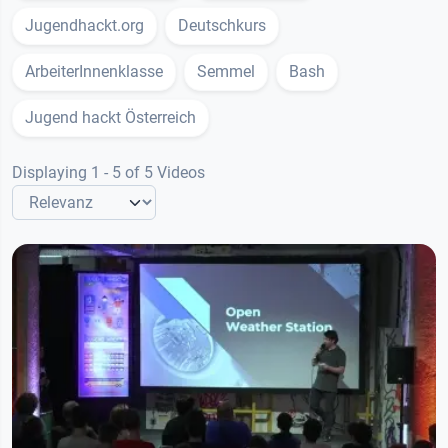
Jugendhackt.org
Deutschkurs
ArbeiterInnenklasse
Semmel
Bash
Jugend hackt Österreich
Displaying 1 - 5 of 5 Videos