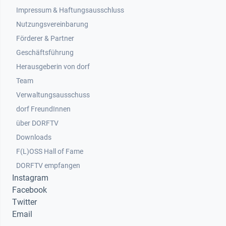
Impressum & Haftungsausschluss
Nutzungsvereinbarung
Footer 2
Förderer & Partner
Geschäftsführung
Herausgeberin von dorf
Team
Verwaltungsausschuss
dorf FreundInnen
Footer 3
über DORFTV
Downloads
F(L)OSS Hall of Fame
Footer 4
DORFTV empfangen
Instagram
Facebook
Twitter
Email