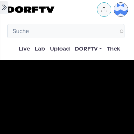
Skip to main content
User 
Hauptnavigation
Live
Lab
Upload
DORFTV
Thek