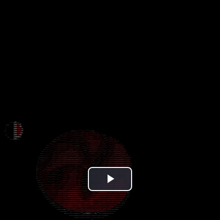
Play
Video