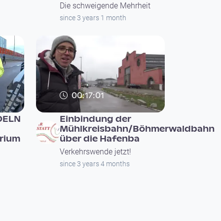
Die schweigende Mehrheit
since 3 years 1 month
00:17:01
DELN
Einbindung der
Mühlkreisbahn/Böhmerwaldbahn
rium
über die Hafenba
Verkehrswende jetzt!
since 3 years 4 months