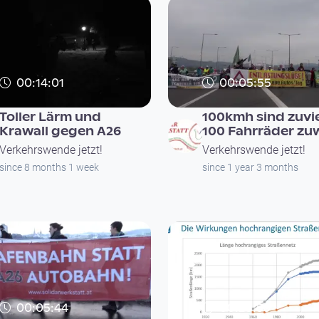
00:14:01
00:05:55
Toller Lärm und
100kmh sind zuvie
Krawall gegen A26
100 Fahrräder zu
Verkehrswende jetzt!
Verkehrswende jetzt!
since 8 months 1 week
since 1 year 3 months
00:05:44
00:26:59