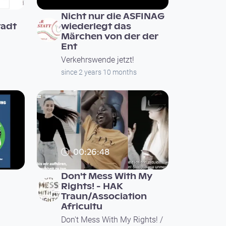
Nicht nur die ASFINAG
tadt
wiederlegt das
Märchen von der der
Ent
Verkehrswende jetzt!
since 2 years 10 months
00:26:48
Don't Mess With My
Rights! - HAK
Traun/Association
Africultu
Don't Mess With My Rights! /