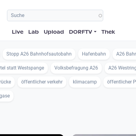
Hauptnavigation
Live
Lab
Upload
DORFTV
Thek
Stopp A26 Bahnhofsautobahn
Hafenbahn
A26 Bah
tel statt Westspange
Volksbefragung A26
A26 Westrin
rücke
öffentlicher verkehr
klimacamp
öffentlicher
bgase