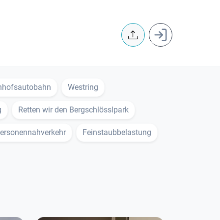
User accoun
nhofsautobahn
Westring
g
Retten wir den Bergschlösslpark
 Personennahverkehr
Feinstaubbelastung