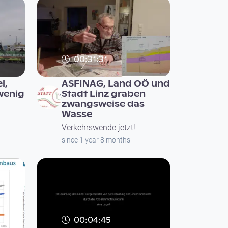
00:31:31
l,
ASFINAG, Land OÖ und
wenig
Stadt Linz graben
zwangsweise das
Wasse
Verkehrswende jetzt!
since 1 year 8 months
00:04:45