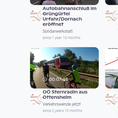
Autobahnanschluß im
Grüngürtel
Urfahr/Dornach
eröffnet
Solidarwerkstatt
since 1 year 10 months
00:07:48
OÖ Sternradln aus
Ottensheim
Verkehrswende jetzt!
since 2 years 10 months