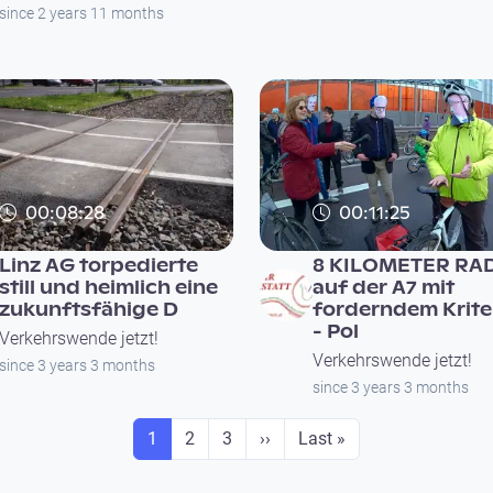
since 2 years 11 months
00:08:28
00:11:25
Linz AG torpedierte
8 KILOMETER RA
still und heimlich eine
auf der A7 mit
zukunftsfähige D
forderndem Krite
- Pol
Verkehrswende jetzt!
Verkehrswende jetzt!
since 3 years 3 months
since 3 years 3 months
Seite
Seite
Seite
Next page
Last page
1
2
3
››
Last »