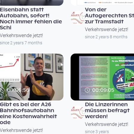
Eisenbahn statt
Von der
Autobahn, sofort!
Autogerechten S
Noch immer fehlen die
zur Tramstadt
Schi
Verkehrswende jetzt!
Verkehrswende jetzt!
since 2 years 8 months
since 2 years 7 months
00:06:56
00:09:05
Gibt es bei der A26
Die Linzerinnen
Bahnhofsautobahn
müssen befragt
eine Kostenwahrheit
werden!
ode
Verkehrswende jetzt!
Verkehrswende jetzt!
since 3 years