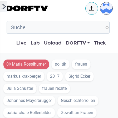
Skip to main content
User 
Hauptnavigation
Live
Lab
Upload
DORFTV
Thek
Maria Rösslhumer
politik
frauen
markus kraxberger
2017
Sigrid Ecker
Julia Schuster
frauen rechte
Johannes Mayerbrugger
Geschlechterrollen
patriarchale Rollenbilder
Gewalt an Frauen