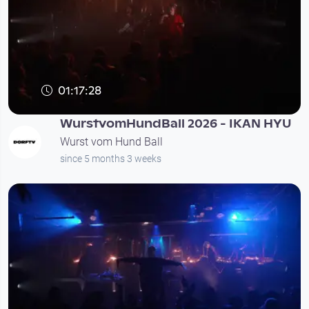
01:17:28
WurstvomHundBall 2026 - IKAN HYU
Wurst vom Hund Ball
since 5 months 3 weeks