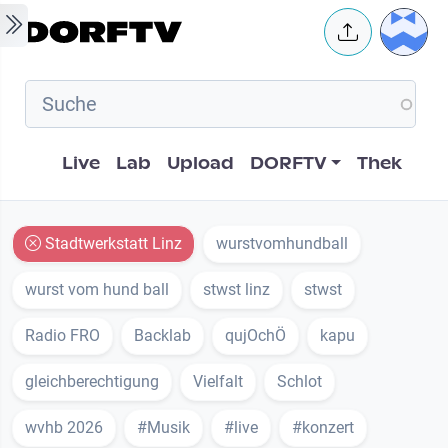
Skip to main content
User 
Hauptnavigation
Live
Lab
Upload
DORFTV
Thek
Stadtwerkstatt Linz
wurstvomhundball
wurst vom hund ball
stwst linz
stwst
Radio FRO
Backlab
qujOchÖ
kapu
gleichberechtigung
Vielfalt
Schlot
wvhb 2026
#Musik
#live
#konzert