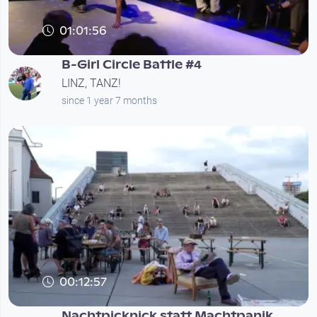
01:01:56
B-Girl Circle Battle #4
LINZ, TANZ!
since 1 year 7 months
00:12:57
Nachtpicknick statt Machtpanik