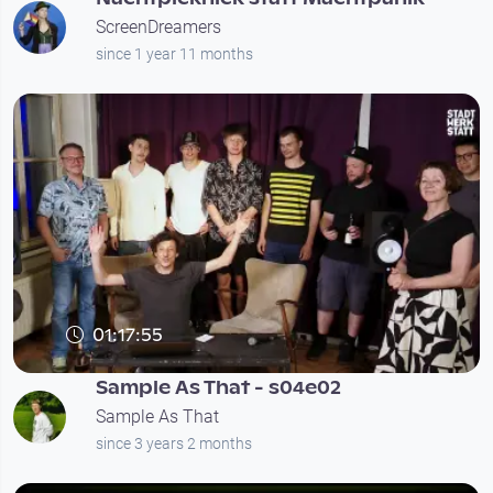
ScreenDreamers
since 1 year 11 months
01:17:55
Sample As That - s04e02
Sample As That
since 3 years 2 months