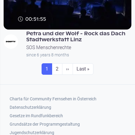
00:51:55
Petra und der Wolf - Rock das Dach
Stadtwerkstatt Linz
SOS Menschenrechte
since 6 years 8 months
Seitennummerierung
Seite
Seite
Next page
Last page
1
2
››
Last »
Footer 1
Charta für Community Fernsehen in Österreich
Datenschutzerklärung
Gesetze im Rundfunkbereich
Grundsätze der Programmgestaltung
Jugendschutzerklärung