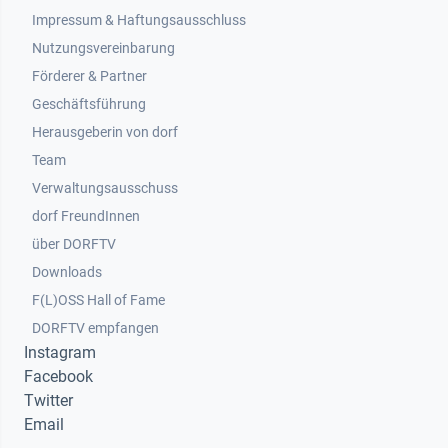
Impressum & Haftungsausschluss
Nutzungsvereinbarung
Footer 2
Förderer & Partner
Geschäftsführung
Herausgeberin von dorf
Team
Verwaltungsausschuss
dorf FreundInnen
Footer 3
über DORFTV
Downloads
F(L)OSS Hall of Fame
Footer 4
DORFTV empfangen
Instagram
Facebook
Twitter
Email