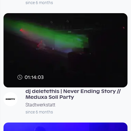
since 6 months
01:14:03
dj deletethis | Never Ending Story //
Meduxa Soli Party
Stadtwerkstatt
since 6 months