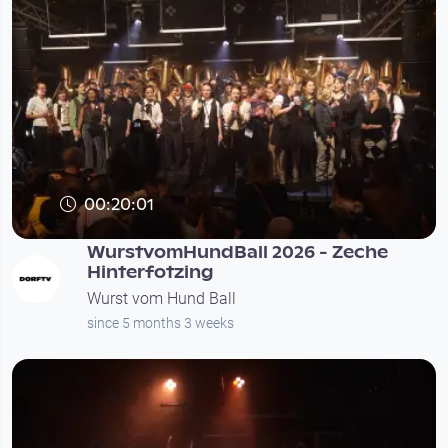
00:20:01
WurstvomHundBall 2026 - Zeche
Hinterfotzing
Wurst vom Hund Ball
since 5 months 3 weeks