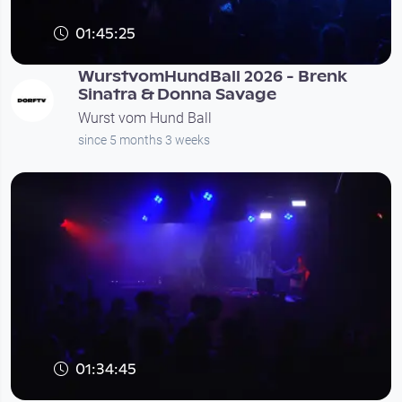
01:45:25
WurstvomHundBall 2026 - Brenk
Sinatra & Donna Savage
Wurst vom Hund Ball
since 5 months 3 weeks
01:34:45