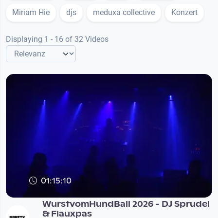
Miriam Hie
djs
meduxa collective
Konzert
Displaying 1 - 16 of 32 Videos
01:15:10
Ein Abend für Vielfalt, Kultur & Solidarität
WurstvomHundBall 2026 - DJ Sprudel
& Flauxpas