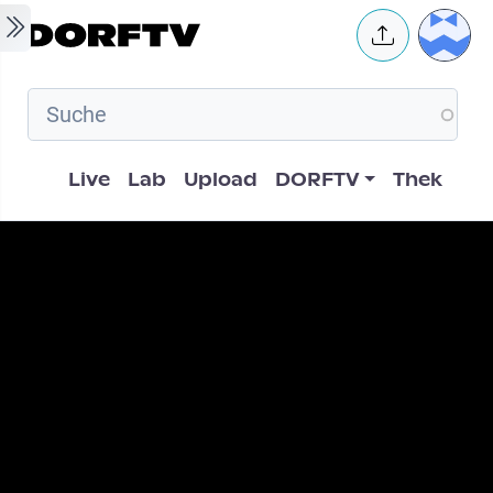
Skip to main content
User 
Hauptnavigation
Live
Lab
Upload
DORFTV
Thek