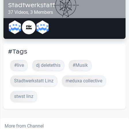
Stadtwerkstatt
37 Videos, 3 Members
#Tags
#live
dj deletethis
#Musik
Stadtwerkstatt Linz
meduxa collective
stwst linz
More from Channel