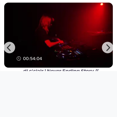
00:54:04
dj c’clair | Never Ending Story //
Meduxa Soli Party
Stadtwerkstatt
since 5 months 3 weeks
Footer 1
Charta für Community Fernsehen in Österreich