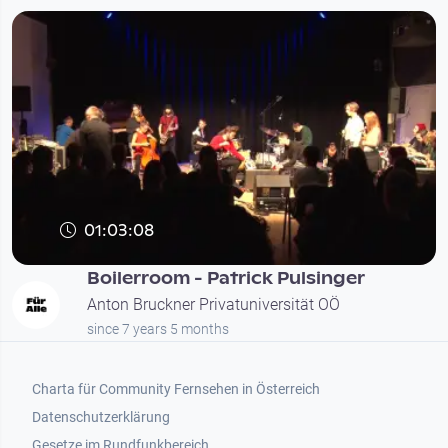
01:03:08
Boilerroom - Patrick Pulsinger
Anton Bruckner Privatuniversität OÖ
since 7 years 5 months
Footer 1
Charta für Community Fernsehen in Österreich
Datenschutzerklärung
Gesetze im Rundfunkbereich