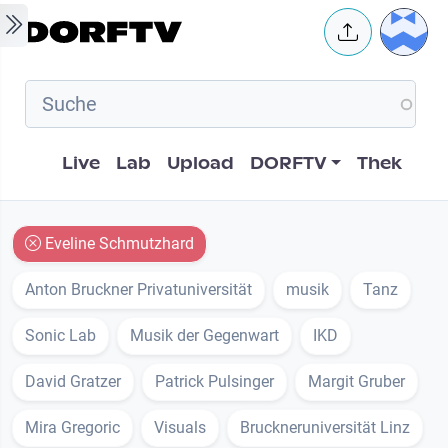
Skip to main content
User 
Hauptnavigation
Live
Lab
Upload
DORFTV
Thek
Eveline Schmutzhard
Anton Bruckner Privatuniversität
musik
Tanz
Sonic Lab
Musik der Gegenwart
IKD
David Gratzer
Patrick Pulsinger
Margit Gruber
Mira Gregoric
Visuals
Bruckneruniversität Linz