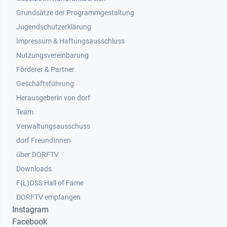
Grundsätze der Programmgestaltung
Jugendschutzerklärung
Impressum & Haftungsausschluss
Nutzungsvereinbarung
Footer 2
Förderer & Partner
Geschäftsführung
Herausgeberin von dorf
Team
Verwaltungsausschuss
dorf FreundInnen
Footer 3
über DORFTV
Downloads
F(L)OSS Hall of Fame
Footer 4
DORFTV empfangen
Instagram
Facebook