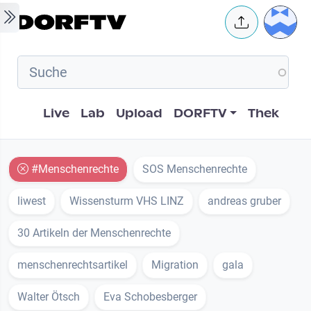
Skip to main content
User 
Hauptnavigation
Live
Lab
Upload
DORFTV
Thek
#Menschenrechte
SOS Menschenrechte
liwest
Wissensturm VHS LINZ
andreas gruber
30 Artikeln der Menschenrechte
menschenrechtsartikel
Migration
gala
Walter Ötsch
Eva Schobesberger