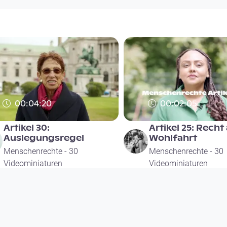
00:04:20
00:02:05
Artikel 30:
Artikel 25: Recht
Auslegungsregel
Wohlfahrt
Menschenrechte - 30
Menschenrechte - 30
Videominiaturen
Videominiaturen
since 10 months
since 1 year 1 month