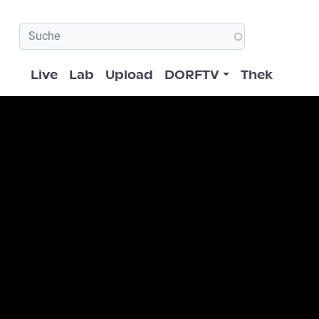
Hauptnavigation
Live
Lab
Upload
DORFTV
Thek