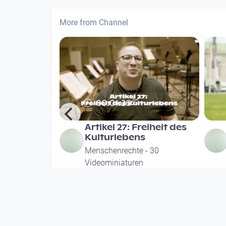
More from Channel
00:01:26
rbot der
Artikel 27: Freiheit des
ung
Kulturlebens
- 30
Menschenrechte - 30
Videominiaturen
th
since 1 year 6 months
Mehr vom User