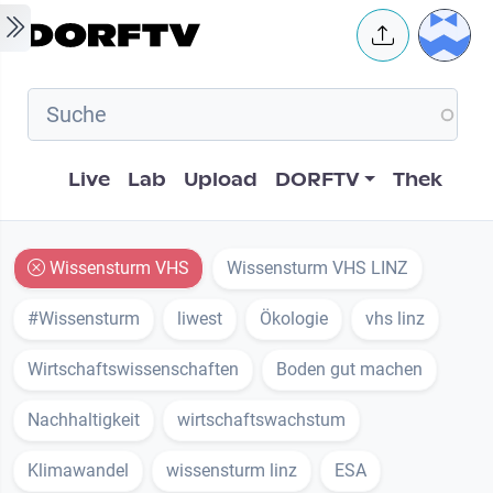
Skip to main content
User 
Hauptnavigation
Live
Lab
Upload
DORFTV
Thek
Wissensturm VHS
Wissensturm VHS LINZ
#Wissensturm
liwest
Ökologie
vhs linz
Wirtschaftswissenschaften
Boden gut machen
Nachhaltigkeit
wirtschaftswachstum
Klimawandel
wissensturm linz
ESA