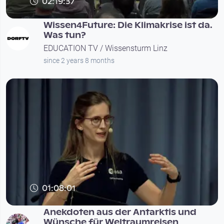
02:19:37
Wissen4Future: Die Klimakrise ist da.
Was tun?
EDUCATION TV / Wissensturm Linz
since 2 years 8 months
01:08:01
Anekdoten aus der Antarktis und
Wünsche für Weltraumreisen