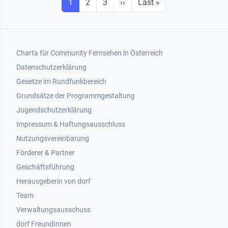
Seite
Seite
Seite
Next page
Last page
1
2
3
››
Last »
Footer 1
Charta für Community Fernsehen in Österreich
Datenschutzerklärung
Gesetze im Rundfunkbereich
Grundsätze der Programmgestaltung
Jugendschutzerklärung
Impressum & Haftungsausschluss
Nutzungsvereinbarung
Footer 2
Förderer & Partner
Geschäftsführung
Herausgeberin von dorf
Team
Verwaltungsausschuss
dorf FreundInnen