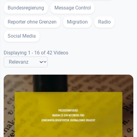
Bundesregierung
Message Control
Reporter ohne Grenzen
Migration
Radio
Social Media
Displaying 1 - 16 of 42 Videos