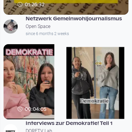
01:26:32
Netzwerk Gemeinwohljournalismus
Open Space
since 6 months 2 weeks
00:04:05
Interviews zur Demokratie! Teil 1
DORFTV Lab