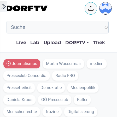
Skip to main content
User 
Hauptnavigation
Live
Lab
Upload
DORFTV
Thek
Journalismus
Martin Wassermair
medien
Presseclub Concordia
Radio FRO
Pressefreiheit
Demokratie
Medienpolitik
Daniela Kraus
OÖ Presseclub
Falter
Menschenrechte
frozine
Digitalisierung