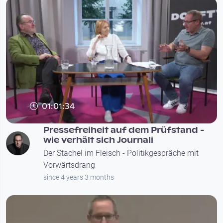
01:01:34
Pressefreiheit auf dem Prüfstand -
wie verhält sich Journali
Der Stachel im Fleisch - Politikgespräche mit
Vorwärtsdrang
since 4 years 3 months