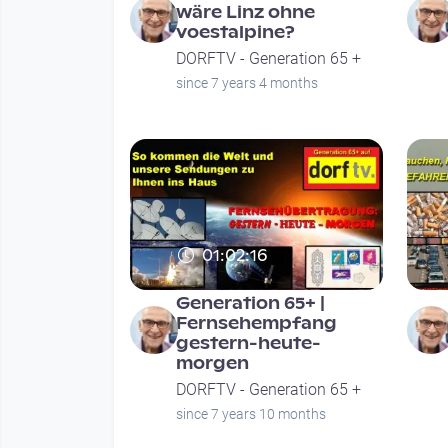
wäre Linz ohne
voestalpine?
DORFTV - Generation 65 +
since 7 years 4 months
01:02:16
Generation 65+ |
Fernsehempfang
gestern-heute-
morgen
DORFTV - Generation 65 +
since 7 years 10 months
Seitennummerierung