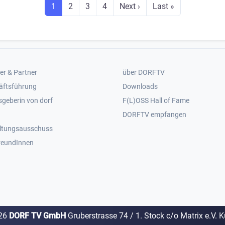
Seite
Seite
Seite
Seite
Next page
Last page
1
2
3
4
Next ›
Last »
er 2
Footer 3
er & Partner
über DORFTV
äftsführung
Downloads
geberin von dorf
F(L)OSS Hall of Fame
Footer 4
DORFTV empfangen
ltungsausschuss
reundInnen
26
DORF TV GmbH
Gruberstrasse 74 / 1. Stock c/o Matrix e.V. 