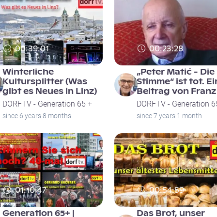
00:39:01
00:23:28
Winterliche
„Peter Matić - Die
Kultursplitter (Was
Stimme“ ist tot. Ei
gibt es Neues in Linz)
Beitrag von Franz
DORFTV - Generation 65 +
DORFTV - Generation 6
since 6 years 8 months
since 7 years 1 month
01:10:47
00:54:59
Generation 65+ |
Das Brot, unser