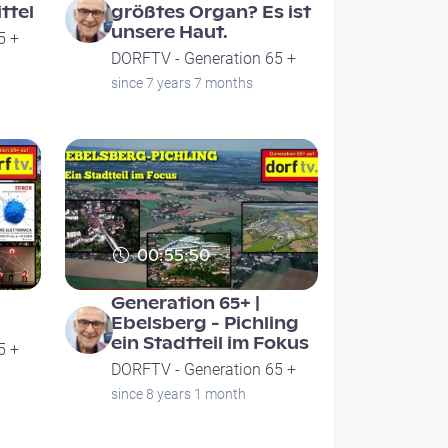
ttel
größtes Organ? Es ist
unsere Haut.
5 +
DORFTV - Generation 65 +
since 7 years 7 months
00:55:50
Generation 65+ |
Ebelsberg - Pichling
ein Stadtteil im Fokus
5 +
DORFTV - Generation 65 +
since 8 years 1 month