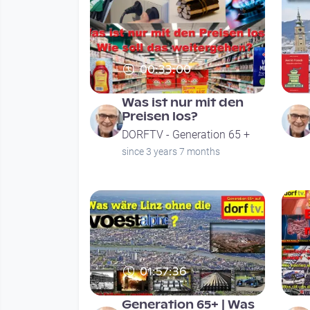
00:33:00
Was ist nur mit den
Preisen los?
DORFTV - Generation 65 +
since 3 years 7 months
01:57:36
Generation 65+ | Was