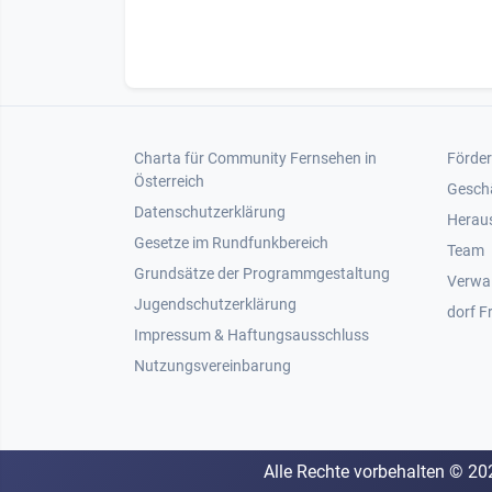
Footer 1
Foot
Charta für Community Fernsehen in
Förder
Österreich
Gesch
Datenschutzerklärung
Heraus
Gesetze im Rundfunkbereich
Team
Grundsätze der Programmgestaltung
Verwa
Jugendschutzerklärung
dorf F
Impressum & Haftungsausschluss
Nutzungsvereinbarung
Alle Rechte vorbehalten ©
20