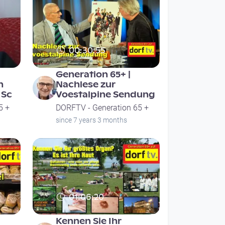
00:30:55
Generation 65+ |
n
Nachlese zur
 Sc
Voestalpine Sendung
5 +
DORFTV - Generation 65 +
since 7 years 3 months
01:06:20
Kennen Sie Ihr