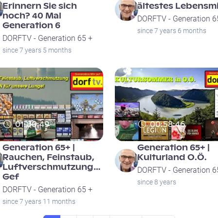
Erinnern Sie sich
ältestes Lebensmi
noch? 40 Mal
DORFTV - Generation 6
Generation 6
since 7 years 6 months
DORFTV - Generation 65 +
since 7 years 5 months
01:00:49
00:58:46
Generation 65+ |
Generation 65+ |
Rauchen, Feinstaub,
Kulturland O.Ö.
Luftverschmutzung…
DORFTV - Generation 6
Gef
since 8 years
DORFTV - Generation 65 +
since 7 years 11 months