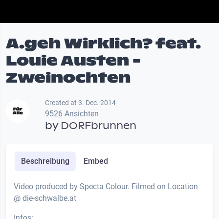
A.geh Wirklich? feat.
Louie Austen -
Zweinochten
Created at 3. Dec. 2014
9526 Ansichten
by
DORFbrunnen
Beschreibung
Embed
Video produced by Specta Colour. Filmed on Location
@ die-schwalbe.at
Infos: