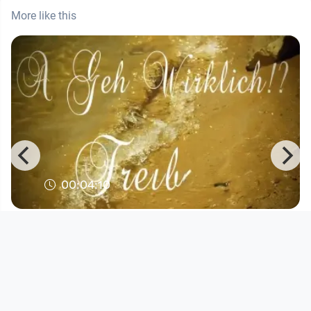
More like this
00:04:10
A geh wirklich, Freibad
Musikvideo
since 13 years 5 months