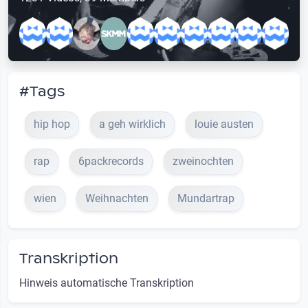
#Tags
hip hop
a geh wirklich
louie austen
rap
6packrecords
zweinochten
wien
Weihnachten
Mundartrap
Transkription
Hinweis automatische Transkription