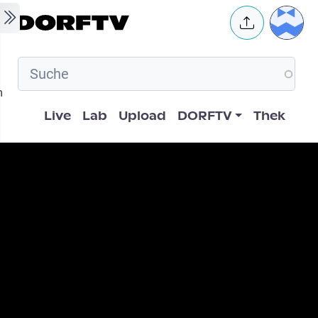
Skip to main content
User 
m
Hauptnavigation
Live
Lab
Upload
DORFTV
Thek