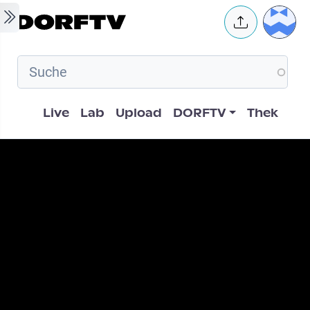
Skip to main content
User 
Hauptnavigation
Live
Lab
Upload
DORFTV
Thek