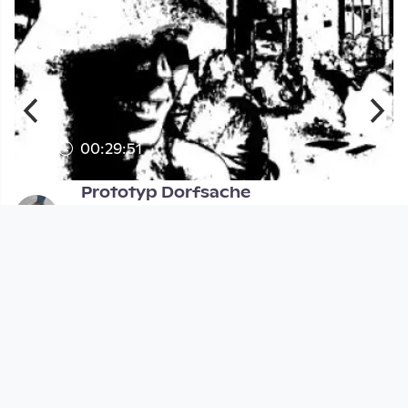
00:29:51
Prototyp Dorfsache
Open Space
since 13 years 4 months
Footer 1
Charta für Community Fernsehen in Österreich
Datenschutzerklärung
Gesetze im Rundfunkbereich