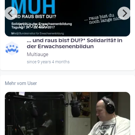
00:02:52
... und raus bist DU!?* Solidarität in
der Erwachsenenbildun
Multiauge
since 9 years 4 months
Mehr vom User