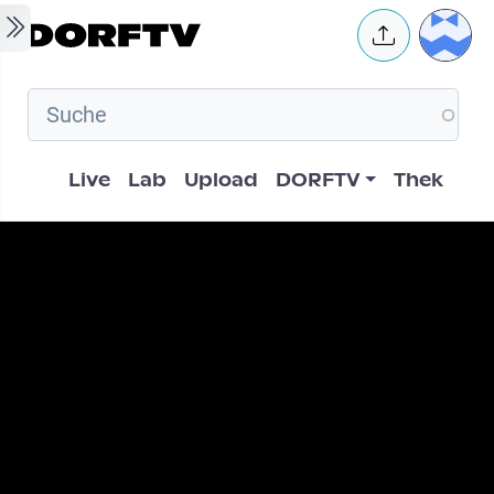
Skip to main content
User 
Hauptnavigation
Live
Lab
Upload
DORFTV
Thek