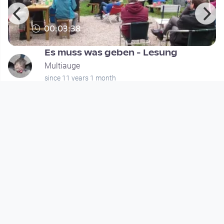
00:03:38
Es muss was geben - Lesung
Multiauge
since 11 years 1 month
Footer 1
Charta für Community Fernsehen in Österreich
Datenschutzerklärung
Gesetze im Rundfunkbereich
Grundsätze der Programmgestaltung
Jugendschutzerklärung
Impressum & Haftungsausschluss