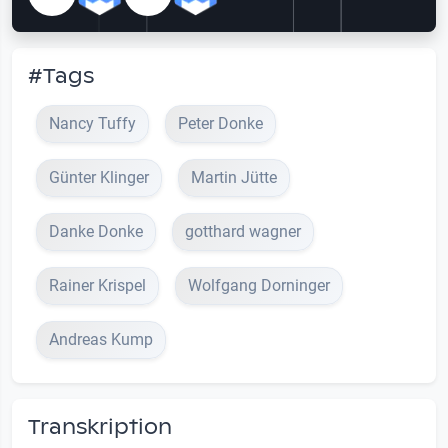
#Tags
Nancy Tuffy
Peter Donke
Günter Klinger
Martin Jütte
Danke Donke
gotthard wagner
Rainer Krispel
Wolfgang Dorninger
Andreas Kump
Transkription