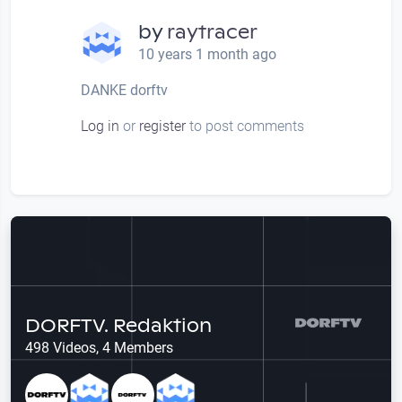
by
raytracer
10 years 1 month ago
DANKE dorftv
Log in
or
register
to post comments
DORFTV. Redaktion
498 Videos, 4 Members