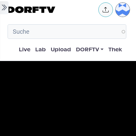
Skip to main content
User 
Hauptnavigation
Live
Lab
Upload
DORFTV
Thek