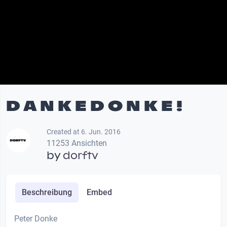
D A N K E D O N K E !
Created at 6. Jun. 2016
11253 Ansichten
by
dorftv
Beschreibung
Embed
Peter Donke