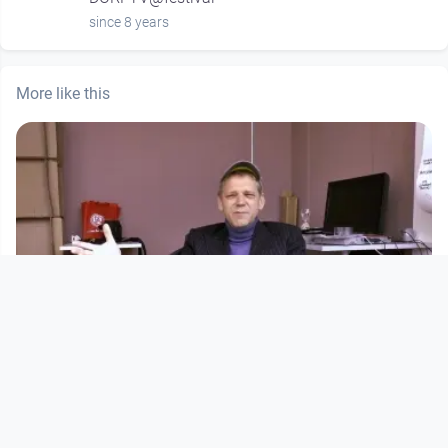
since 8 years
More like this
00:17:10
LINZER AUFBRÜCHE 1979 – 1989 -
Andreas Kump zu Gast bei Pet
Open Space