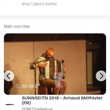
since 7 years 5 months
Mehr vom User
00:29:57
SUNNSEITN 2018 - Arnaud Méthivier
(FR)
DORFTV@festival