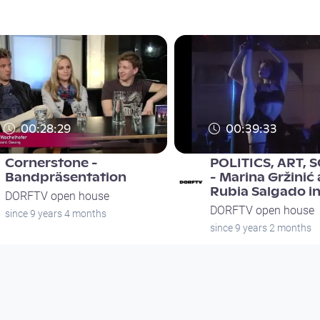
00:28:29
00:39:33
Cornerstone -
POLITICS, ART, 
Bandpräsentation
- Marina Gržinić
Rubia Salgado i
DORFTV open house
DORFTV open house
since 9 years 4 months
since 9 years 2 months