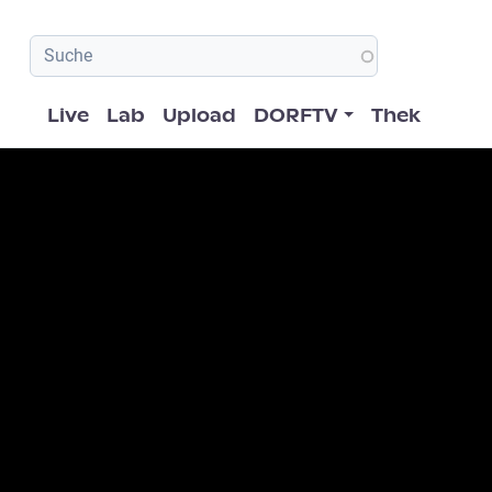
Hauptnavigation
Live
Lab
Upload
DORFTV
Thek