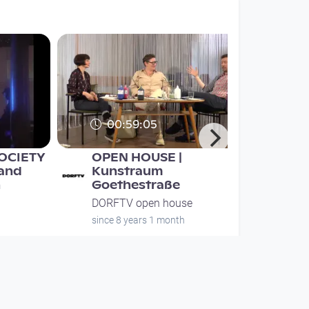
00:59:05
SOCIETY
OPEN HOUSE |
 and
Kunstraum
n
Goethestraße
DORFTV open house
since 8 years 1 month