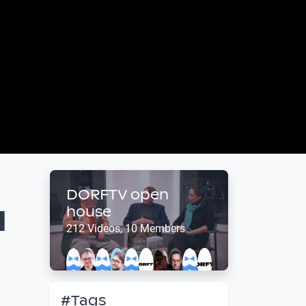
DORFTV open
d
house
212 Videos, 10 Members
#Tags