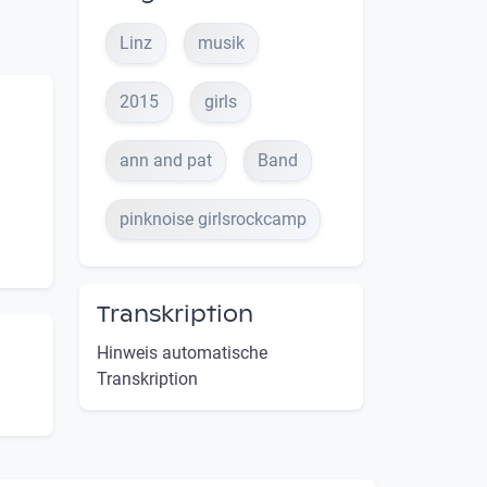
Linz
musik
2015
girls
ann and pat
Band
pinknoise girlsrockcamp
Transkription
Hinweis automatische
Transkription