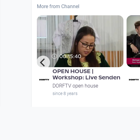
More from Channel
00:15:40
smus - mit
OPEN HOUSE |
derungen
Workshop: Live Senden
end a
DORFTV open house
ouse
since 8 years
nths
Mehr vom User