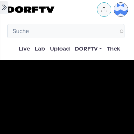
Skip to main content
User 
Hauptnavigation
Live
Lab
Upload
DORFTV
Thek