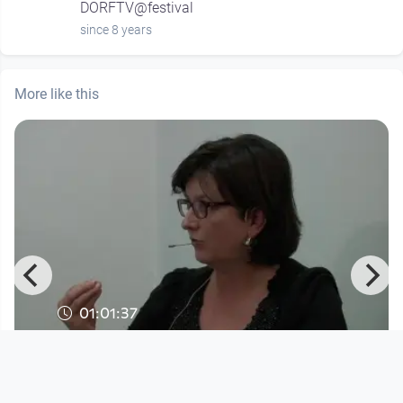
DORFTV@festival
since 8 years
More like this
01:01:37
migrare Jubiläumstalk # 3 - "30 Jahre
migrare"
MIGRARE