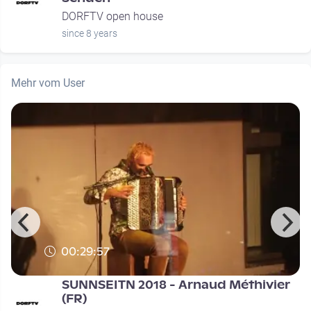
DORFTV open house
since 8 years
Mehr vom User
00:29:57
SUNNSEITN 2018 - Arnaud Méthivier
(FR)