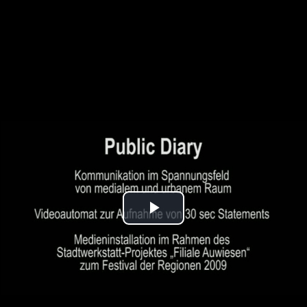
Play
Video