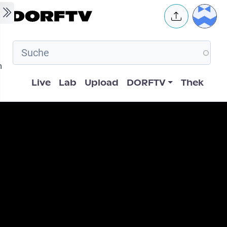
Skip to main content
User 
m
Hauptnavigation
Live
Lab
Upload
DORFTV
Thek