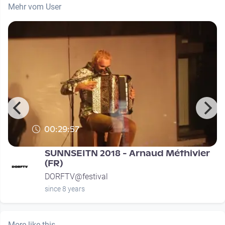
Mehr vom User
00:29:57
SUNNSEITN 2018 - Arnaud Méthivier
(FR)
DORFTV@festival
since 8 years
More like this