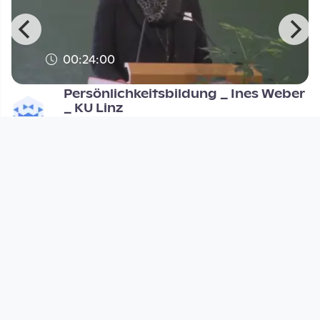
00:24:00
Persönlichkeitsbildung _ Ines Weber
_ KU Linz
pocketTV
since 6 years 1 month
Footer 1
Charta für Community Fernsehen in Österreich
Datenschutzerklärung
Gesetze im Rundfunkbereich
Grundsätze der Programmgestaltung
Jugendschutzerklärung
Impressum & Haftungsausschluss