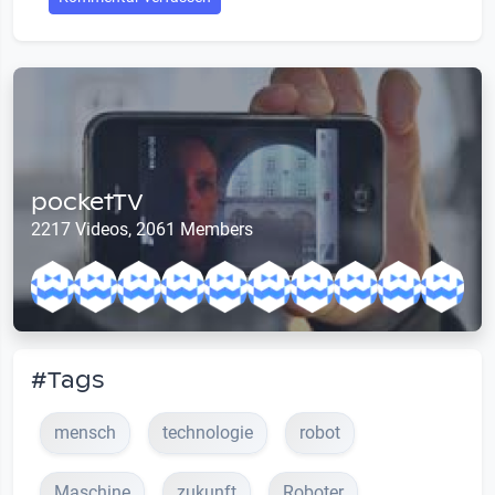
pocketTV
2217 Videos, 2061 Members
#Tags
mensch
technologie
robot
Maschine
zukunft
Roboter