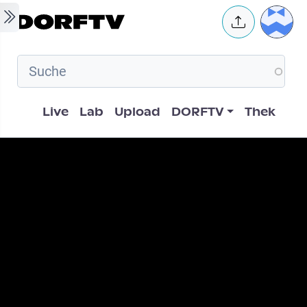
Skip to main content
User 
Hauptnavigation
Live
Lab
Upload
DORFTV
Thek