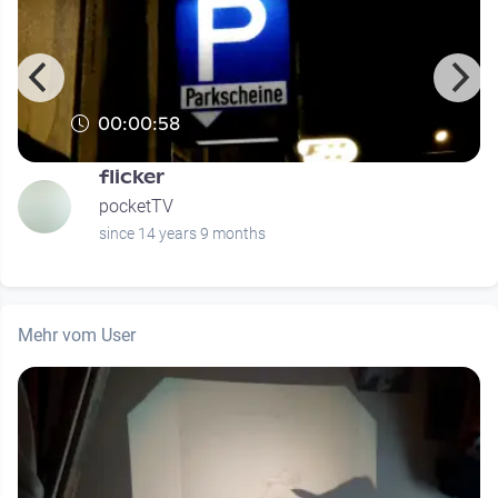
00:00:58
flicker
pocketTV
since 14 years 9 months
Mehr vom User