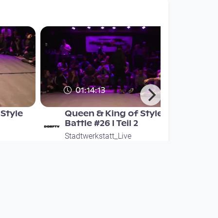
01:14:13
Style
Queen & King of Style
Battle #26 I Teil 2
Stadtwerkstatt_Live
since 8 years 8 months