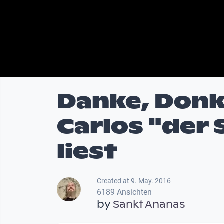
Danke, Donke
Carlos "der
liest
Created at 9. May. 2016
6189 Ansichten
by
Sankt Ananas