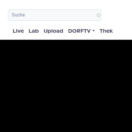
Hauptnavigation
Live
Lab
Upload
DORFTV
Thek