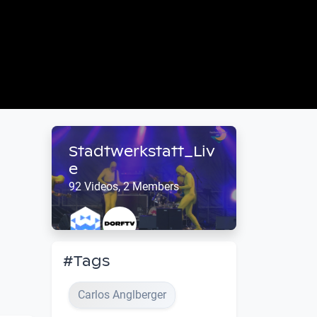
Stadtwerkstatt_Liv
e
92 Videos, 2 Members
#Tags
Carlos Anglberger