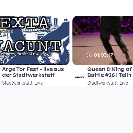
01:03:17
Arge Tor Fest - live aus
Queen & King of 
der Stadtwerkstatt
Battle #26 I Teil 1
Stadtwerkstatt_Live
Stadtwerkstatt_Live
since 9 years 5 months
since 8 years 8 months