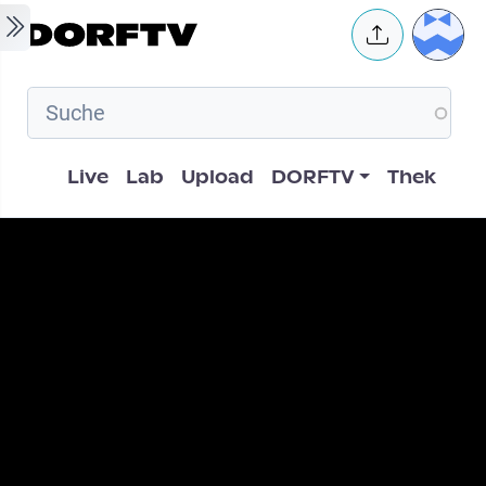
Skip to main content
User 
Hauptnavigation
Live
Lab
Upload
DORFTV
Thek