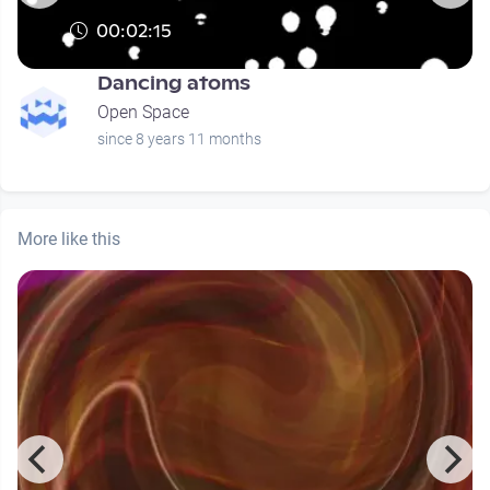
00:02:15
Dancing atoms
Open Space
since 8 years 11 months
More like this