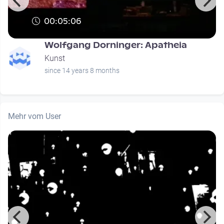
00:05:06
Wolfgang Dorninger: Apatheia
Kunst
since 14 years 8 months
Mehr vom User