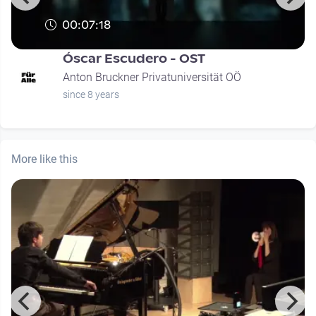
00:07:18
Óscar Escudero - OST
Anton Bruckner Privatuniversität OÖ
since 8 years
More like this