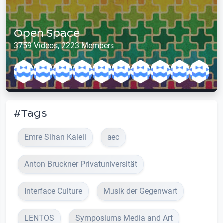
Open Space
3759 Videos, 2223 Members
#Tags
Emre Sihan Kaleli
aec
Anton Bruckner Privatuniversität
Interface Culture
Musik der Gegenwart
LENTOS
Symposiums Media and Art