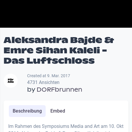
Aleksandra Bajde &
Emre Sihan Kaleli -
Das Luftschloss
Created at 9. Mar. 2017
4731 Ansichten
by
DORFbrunnen
Beschreibung
Embed
Im Rahmen des Symposiums Media and Art am 10. Okt