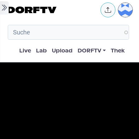
Skip to main content
User 
Hauptnavigation
Live
Lab
Upload
DORFTV
Thek