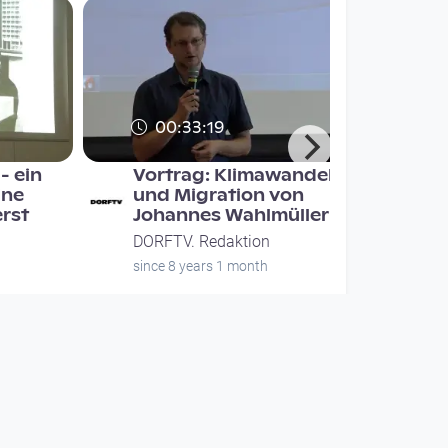
00:33:19
- ein
Vortrag: Klimawandel
ine
und Migration von
erst
Johannes Wahlmüller
DORFTV. Redaktion
since 8 years 1 month