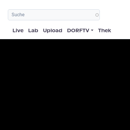
Hauptnavigation
Live
Lab
Upload
DORFTV
Thek