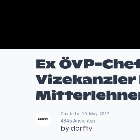
Ex ÖVP-Chef
Vizekanzler
Mitterlehne
Created at 10. May. 2017
4845 Ansichten
by
dorftv