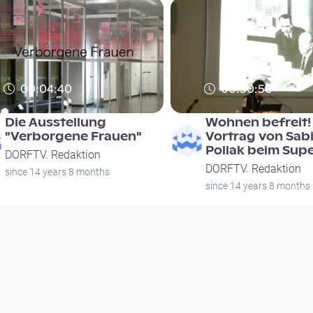
00:04:40
00:30:50
Die Ausstellung
Wohnen befreit! 
"Verborgene Frauen"
Vortrag von Sab
Pollak beim Sup
DORFTV. Redaktion
DORFTV. Redaktion
since 14 years 8 months
since 14 years 8 months