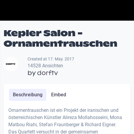
Kepler Salon -
Ornamentrauschen
Created at 17. May. 2017
14528 Ansichten
by
dorftv
Beschreibung
Embed
Ornamentrauschen ist ein Projekt der iranischen und
österreichischen Künstler Alireza Mollahosseini, Mona
Matbou Riahi, Stefan Fraunberger & Richard Eigner.
Das Quartett versucht in der gemeinsamen