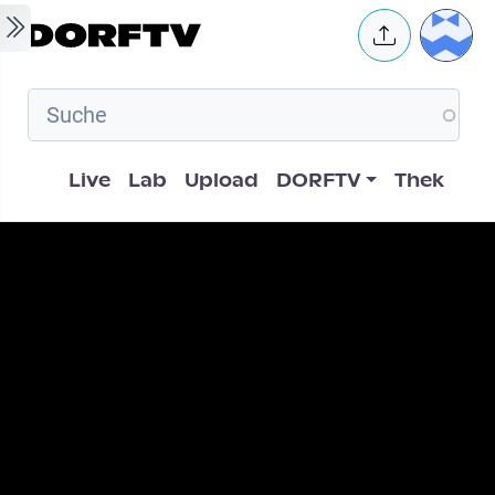
Skip to main content
User 
Hauptnavigation
Live
Lab
Upload
DORFTV
Thek