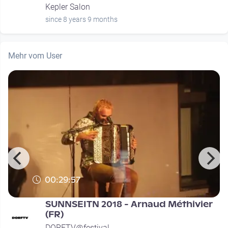
Kepler Salon
since 8 years 9 months
Mehr vom User
00:29:57
SUNNSEITN 2018 - Arnaud Méthivier
(FR)
DORFTV@festival