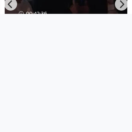
00:42:36
STWST48x4 SLEEP #2 - Diskussion:
Felix Stalder und Gäste
Stadtwerkstatt
since 7 years 11 months
Footer 1
Charta für Community Fernsehen in Österreich
Datenschutzerklärung
Gesetze im Rundfunkbereich
Grundsätze der Programmgestaltung
Jugendschutzerklärung
Impressum & Haftungsausschluss
Nutzungsvereinbarung