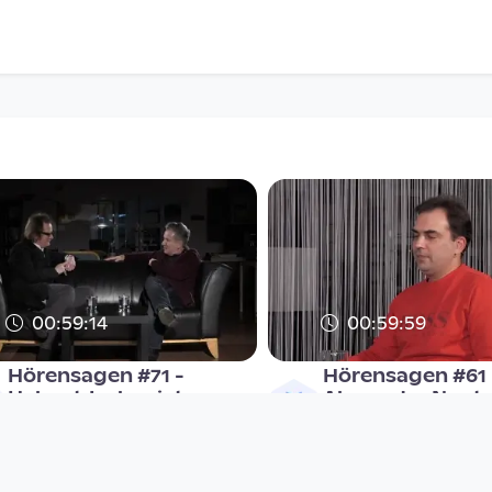
00:59:14
00:59:59
Hörensagen #71 -
Hörensagen #61 
Helmut Jasbar ist zu
Alexander Nants
Gast bei Norbert Trawö
zu Gast bei Norb
Hörensagen
Hörensagen
since 7 years 6 months
since 8 years 10 months