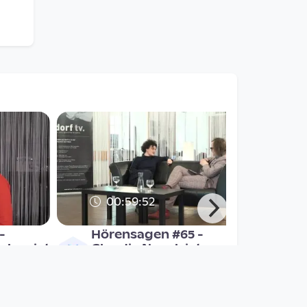
00:59:52
-
Hörensagen #65 -
chev ist
Claudia Novak ist zu
ert
Gast bei Norbert Trawö
Hörensagen
since 8 years 5 months