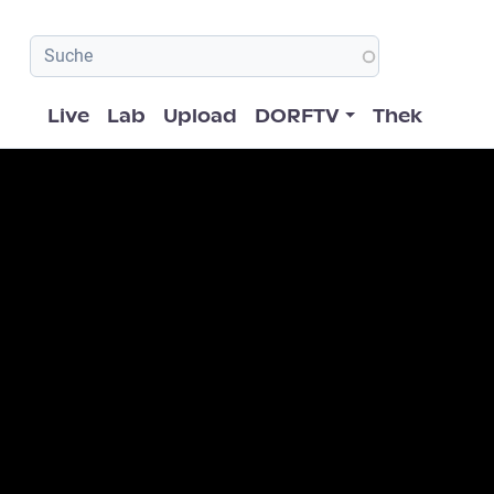
Hauptnavigation
Live
Lab
Upload
DORFTV
Thek