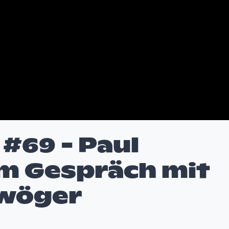
#69 - Paul
m Gespräch mit
awöger