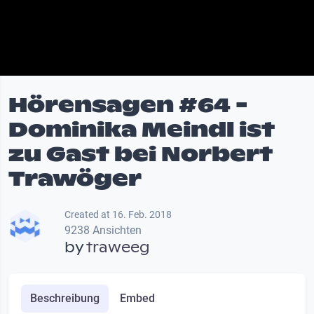
Hörensagen #64 -
Dominika Meindl ist
zu Gast bei Norbert
Trawöger
Created at 16. Feb. 2018
9238 Ansichten
by
traweeg
Beschreibung
Embed