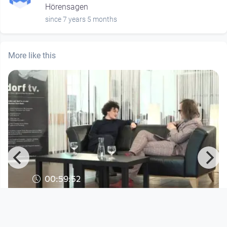
Hörensagen
since 7 years 5 months
More like this
00:59:52
Hörensagen #65 - Claudia Novak ist
zu Gast bei Norbert Trawö
Hörensagen