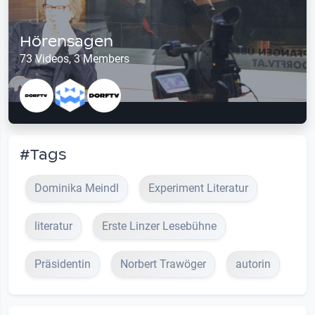
Hörensagen
73 Videos, 3 Members
#Tags
Dominika Meindl
Experiment Literatur
literatur
Erste Linzer Lesebühne
Präsidentin
Norbert Trawöger
autorin