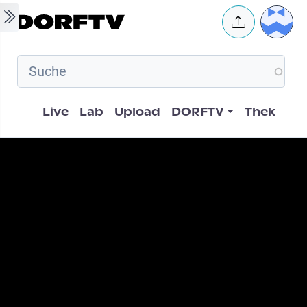
Skip to main content
User 
Hauptnavigation
Live
Lab
Upload
DORFTV
Thek