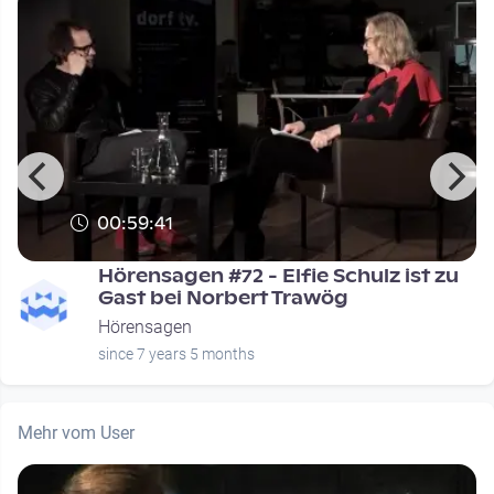
00:59:41
Hörensagen #72 - Elfie Schulz ist zu
Gast bei Norbert Trawög
Hörensagen
since 7 years 5 months
Mehr vom User