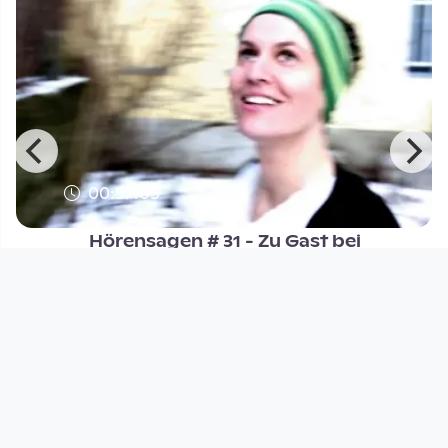
00:57:05
u
Hörensagen # 31 - Zu Gast bei
Norbert Trawöger ist Katrin Ac
Hörensagen
since 11 years 10 months
Footer 1
Charta für Community Fernsehen in Österreich
Datenschutzerklärung