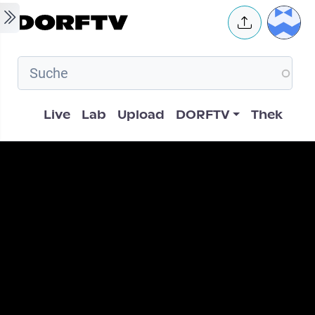
Skip to main content
User 
Hauptnavigation
Live
Lab
Upload
DORFTV
Thek