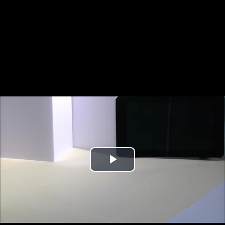
Play
Video