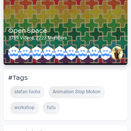
Open Space
3759 Videos, 2223 Members
#Tags
stefan fuchs
Animation Stop Motion
workshop
fufu