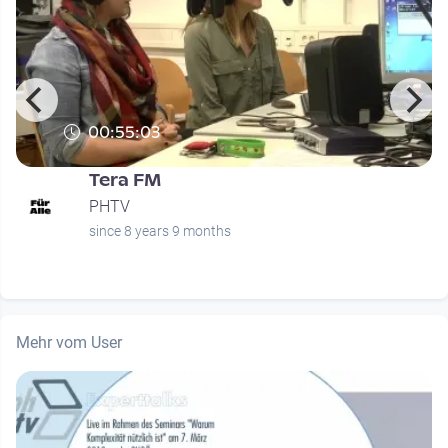
00:55:03
Tera FM
PHTV
since 8 years 9 months
Mehr vom User