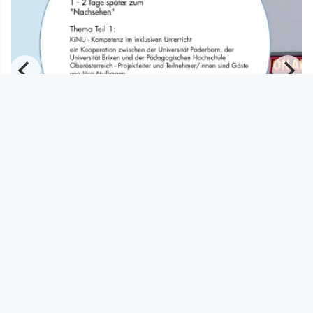
00:45:46
PHTV International - KinU und MINE
PHTV
since 7 years 2 months
Footer 1
Charta für Community Fernsehen in Österreich
Datenschutzerklärung
Gesetze im Rundfunkbereich
Grundsätze der Programmgestaltung