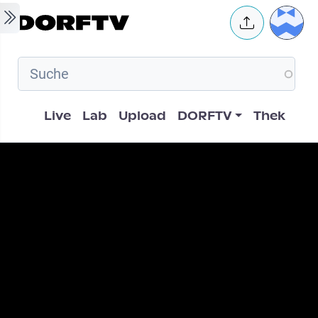
Skip to main content
User 
Hauptnavigation
Live
Lab
Upload
DORFTV
Thek