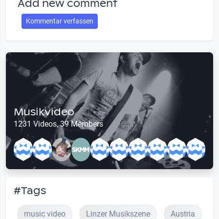
Add new comment
Kommentar verfassen
Musikvideo
1231 Videos, 39 Members
#Tags
music video
Linzer Musikszene
Austria