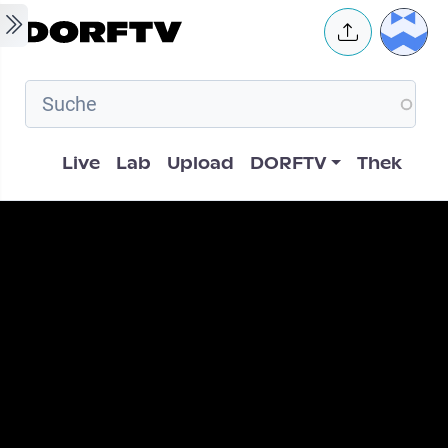
Skip to main content
User 
Hauptnavigation
Live
Lab
Upload
DORFTV
Thek