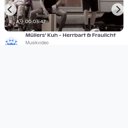
00:03:47
Müllers' Kuh - Herrbart & Fraulicht
Musikvideo
since 5 years 11 months
Footer 1
Charta für Community Fernsehen in Österreich
Datenschutzerklärung
Gesetze im Rundfunkbereich
Grundsätze der Programmgestaltung
Jugendschutzerklärung
Impressum & Haftungsausschluss