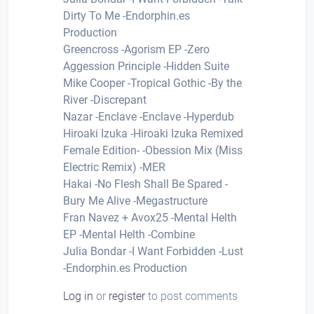
Dirty To Me -Endorphin.es
Production
Greencross -Agorism EP -Zero
Aggession Principle -Hidden Suite
Mike Cooper -Tropical Gothic -By the
River -Discrepant
Nazar -Enclave -Enclave -Hyperdub
Hiroaki Izuka -Hiroaki Izuka Remixed
Female Edition- -Obession Mix (Miss
Electric Remix) -MER
Hakai -No Flesh Shall Be Spared -
Bury Me Alive -Megastructure
Fran Navez + Avox25 -Mental Helth
EP -Mental Helth -Combine
Julia Bondar -I Want Forbidden -Lust
-Endorphin.es Production
Log in
or
register
to post comments