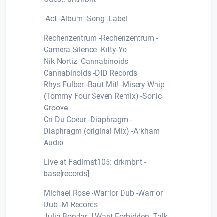
-Act -Album -Song -Label
Rechenzentrum -Rechenzentrum -
Camera Silence -Kitty-Yo
Nik Nortiz -Cannabinoids -
Cannabinoids -DID Records
Rhys Fulber -Baut Mit! -Misery Whip
(Tommy Four Seven Remix) -Sonic
Groove
Cri Du Coeur -Diaphragm -
Diaphragm (original Mix) -Arkham
Audio
Live at Fadimat105: drkmbnt -
base[records]
Michael Rose -Warrior Dub -Warrior
Dub -M Records
Julia Bondar -I Want Forbidden -Talk