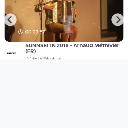
00:29:57
SUNNSEITN 2018 - Arnaud Méthivier
(FR)
DORFTV@festival
since 8 years
More like this