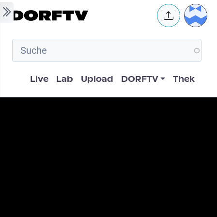
Skip to main content
User 
Hauptnavigation
Live
Lab
Upload
DORFTV
Thek