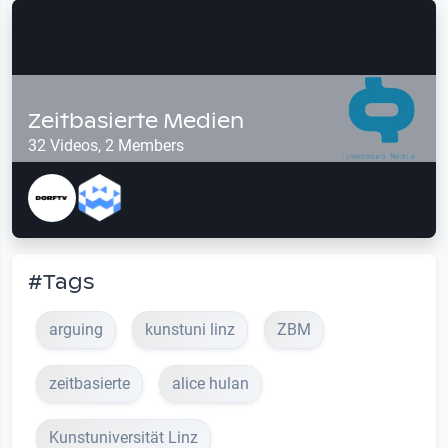
Zeitbasierte Medien
32 Videos, 2 Members
#Tags
arguing
kunstuni linz
ZBM
zeitbasierte
alice hulan
Kunstuniversität Linz