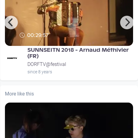
00:29:57
SUNNSEITN 2018 - Arnaud Méthivier
(FR)
DORFTV@festival
since 8 years
More like this