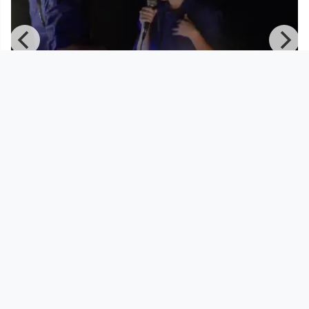
00:53:20
EXTRA Uni FINALE - Fudkanista
Performance / Working Conditi
Zeitbasierte Medien
since 11 years 6 months
Footer 1
Charta für Community Fernsehen in Österreich
Datenschutzerklärung
Gesetze im Rundfunkbereich
Grundsätze der Programmgestaltung
Jugendschutzerklärung