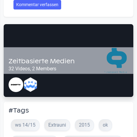
Kommentar verfassen
Zeitbasierte Medien
32 Videos, 2 Members
#Tags
ws 14/15
Extrauni
2015
ok