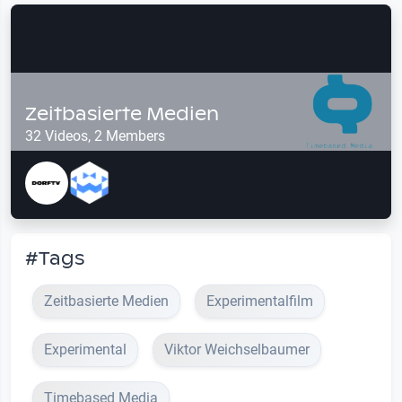
Zeitbasierte Medien
32 Videos, 2 Members
#Tags
Zeitbasierte Medien
Experimentalfilm
Experimental
Viktor Weichselbaumer
Timebased Media