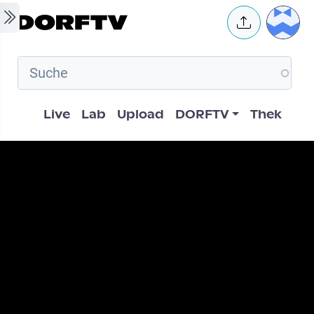
Skip to main content
User 
Hauptnavigation
Live
Lab
Upload
DORFTV
Thek