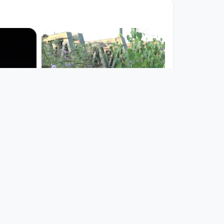
01:06:02
 - Blick
24 STUNDEN -
Eisenbahn Traunbrücke
24 STUNDEN LINZ
since 5 years 10 months