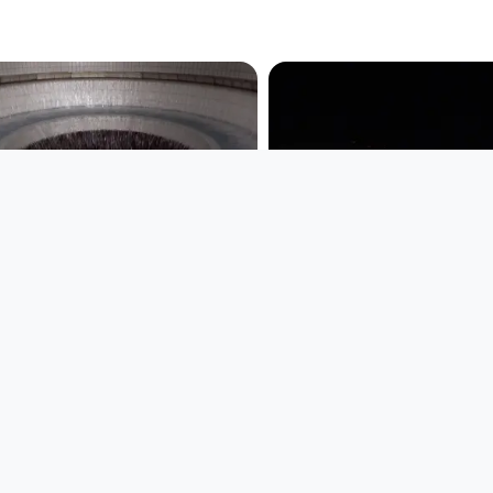
00:23:22
01:03:43
24 STUNDEN LINZ -
24 STUNDEN LINZ
Wasseraufbereitunganlage
auf die Voest
24 STUNDEN LINZ
24 STUNDEN LINZ
since 5 years 10 months
since 5 years 10 months