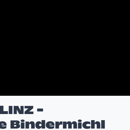
LINZ -
 Bindermichl