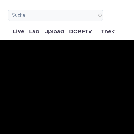
Hauptnavigation
Live
Lab
Upload
DORFTV
Thek