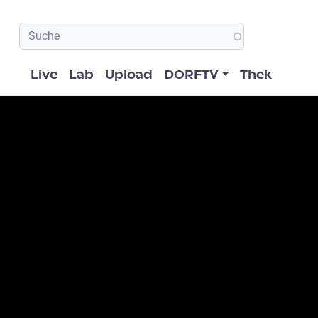
Hauptnavigation
Live
Lab
Upload
DORFTV
Thek