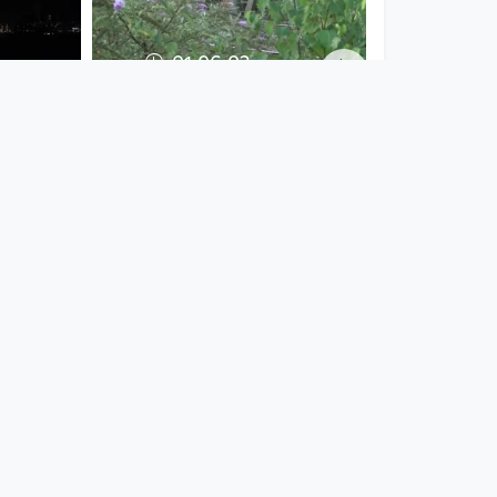
01:06:02
 - Blick
24 STUNDEN -
Eisenbahn Traunbrücke
24 STUNDEN LINZ
since 5 years 10 months
00:15:40