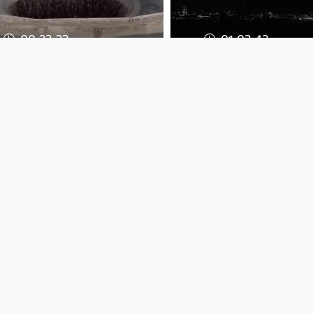
00:23:22
01:03:43
24 STUNDEN LINZ -
24 STUNDEN LINZ
Wasseraufbereitunganlage
auf die Voest
24 STUNDEN LINZ
24 STUNDEN LINZ
since 5 years 10 months
since 5 years 10 months
00:56:22
00:14:59