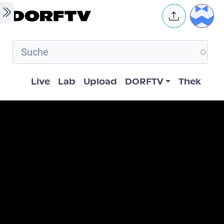
Skip to main content
User 
Hauptnavigation
Live
Lab
Upload
DORFTV
Thek