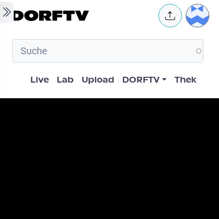
Skip to main content
User 
Hauptnavigation
Live
Lab
Upload
DORFTV
Thek