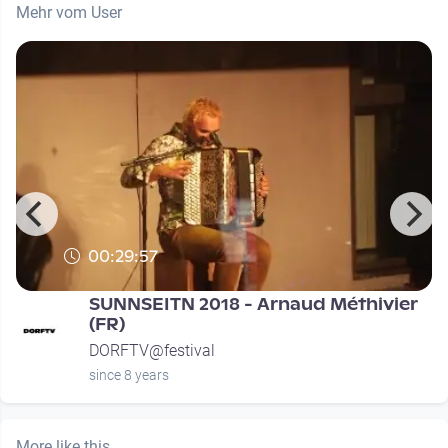
Mehr vom User
00:29:57
SUNNSEITN 2018 - Arnaud Méthivier
(FR)
DORFTV@festival
since 8 years
More like this