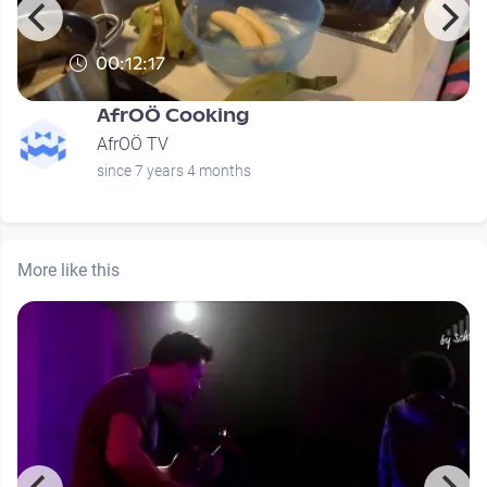
00:12:17
AfrOÖ Cooking
AfrOÖ TV
since 7 years 4 months
More like this