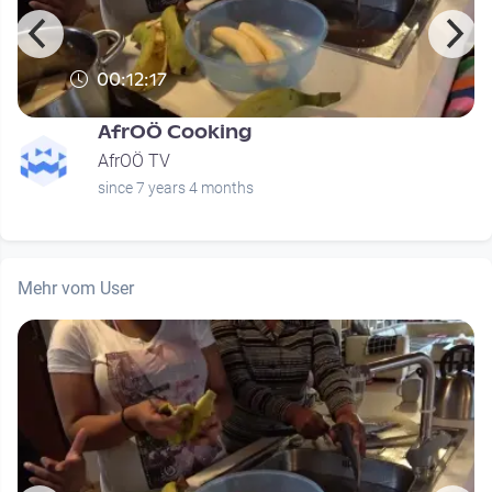
00:12:17
AfrOÖ Cooking
AfrOÖ TV
since 7 years 4 months
Mehr vom User