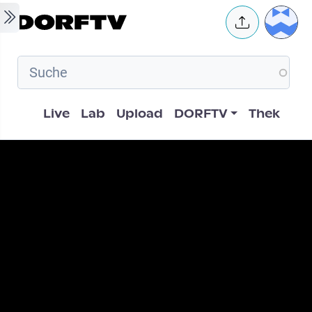
Skip to main content
User 
Hauptnavigation
Live
Lab
Upload
DORFTV
Thek