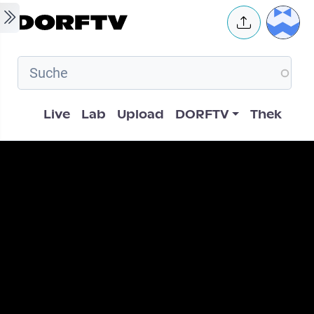
Skip to main content
User 
Hauptnavigation
Live
Lab
Upload
DORFTV
Thek