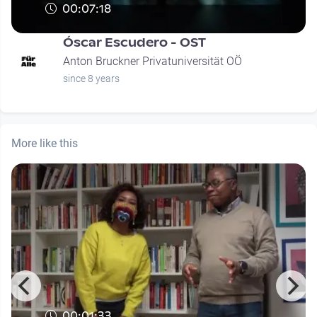
00:07:18
Óscar Escudero - OST
Anton Bruckner Privatuniversität OÖ
since 8 years
More like this
00:01:33