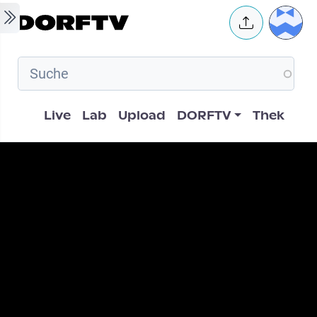
Skip to main content
User 
Hauptnavigation
Live
Lab
Upload
DORFTV
Thek