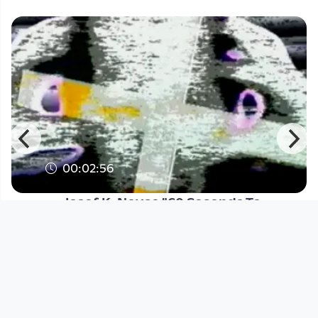
00:02:56
g
Josef K. Noyce "60 Seconds To
Death"
Cassette Culture Node.Linz
since 5 years 6 months
Footer 1