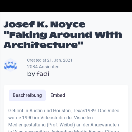
Josef K. Noyce
"Faking Around With
Architecture"
Created at 21. Jan. 2021
2084 Ansichten
by
fadi
Beschreibung
Embed
Gefilmt in Austin und Houston, Texas1989. Das Video
wurde 1990 im Videostudio der Visuellen
Mediengestaltung (Prof. Weibel) an der Angewandten
in Wien geschnitten. Animation Martin Ebener. Gitarre