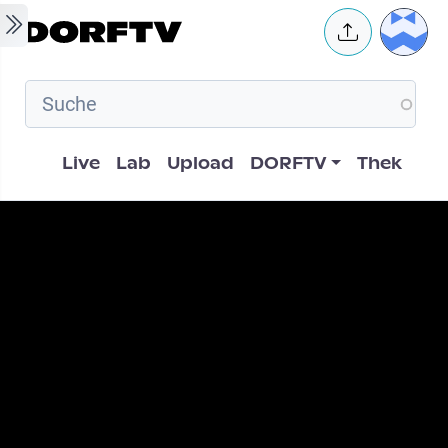
Skip to main content
User 
Hauptnavigation
Live
Lab
Upload
DORFTV
Thek