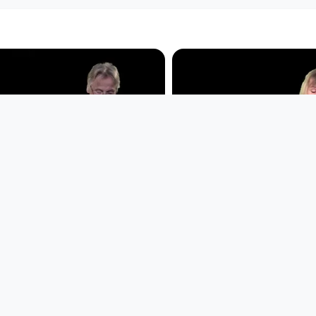
00:34:25
00:30:48
Vorlesestunde -
Vorlesestunde -
Andreas Weber
Kronabitter
Vorlesestunde
Vorlesestunde
since 4 years 7 months
since 4 years 10 months