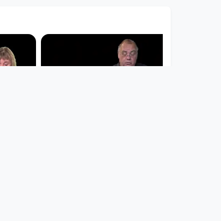
00:29:17
Erika
Vorlesestunde -Till
Mairhofer
Vorlesestunde
since 4 years 10 months