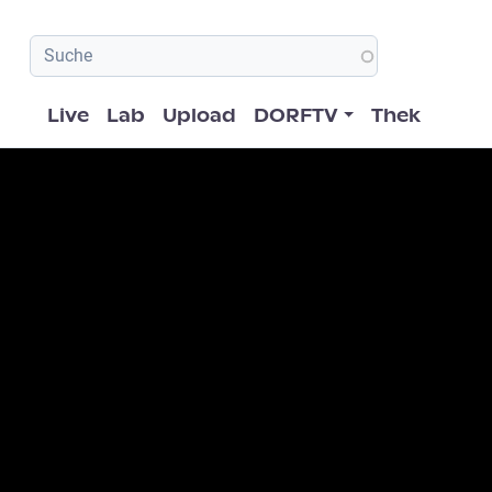
Hauptnavigation
Live
Lab
Upload
DORFTV
Thek