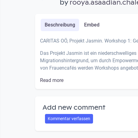
by
rooya.asaadian.chal
Beschreibung
Embed
CARITAS OÖ, Projekt Jasmin. Workshop 1: Gew
Das Projekt Jasmin ist ein niederschwellige
Migrationshintergrund, um durch Empowerme
von Frauencafés werden Workshops angeboten
Read more
Add new comment
Kommentar verfassen