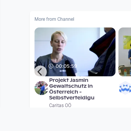
More from Channel
00:05:59
in Video 4:
Projekt Jasmin
Gewaltschutz in
nung
Österreich -
Selbstverteidigu
Caritas OÖ
nths
since 4 years 2 months