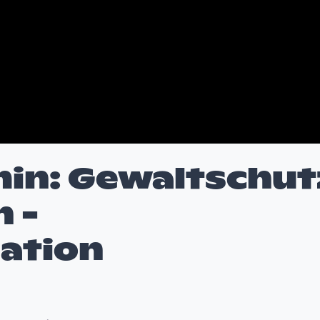
min: Gewaltschut
h -
ation