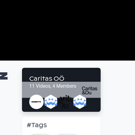
z
Caritas OÖ
11 Videos, 4 Members
#Tags