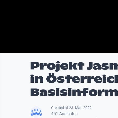
Projekt Jas
in Österreic
Basisinform
Created at 23. Mar. 2022
451 Ansichten