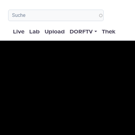
Hauptnavigation
Live
Lab
Upload
DORFTV
Thek