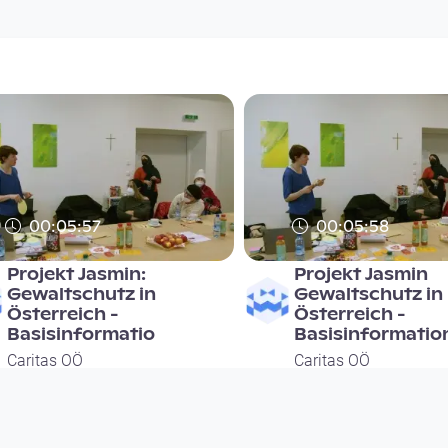
00:05:57
00:05:58
Projekt Jasmin:
Projekt Jasmin
Gewaltschutz in
Gewaltschutz in
Österreich -
Österreich -
Basisinformatio
Basisinformatio
Caritas OÖ
Caritas OÖ
since 4 years 4 months
since 4 years 2 months