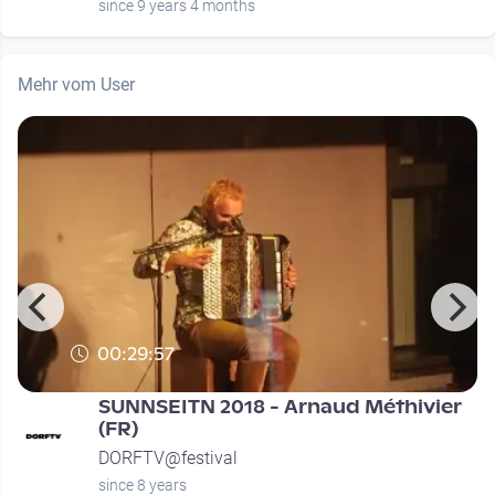
since 9 years 4 months
Mehr vom User
00:29:57
SUNNSEITN 2018 - Arnaud Méthivier
(FR)
DORFTV@festival
since 8 years