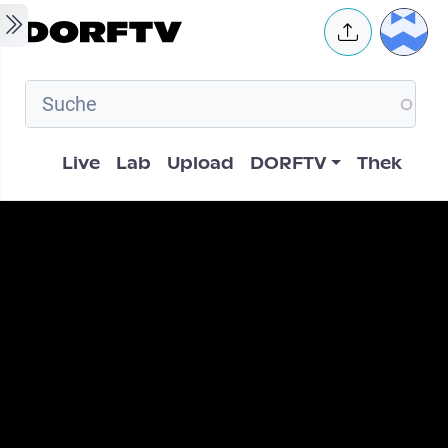
Skip to main content
User 
Hauptnavigation
Live
Lab
Upload
DORFTV
Thek