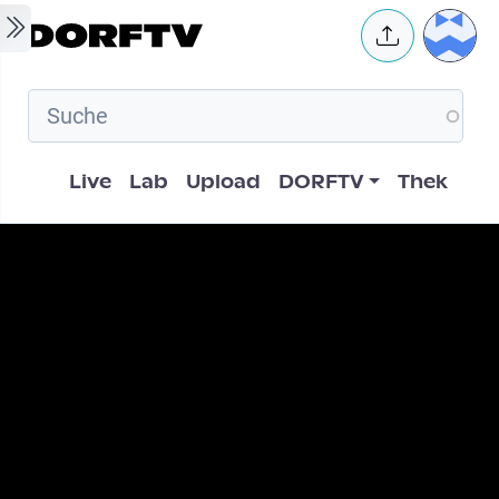
Skip to main content
User 
Hauptnavigation
Live
Lab
Upload
DORFTV
Thek