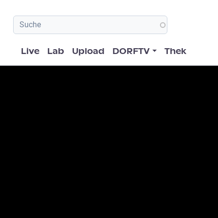
Hauptnavigation
Live
Lab
Upload
DORFTV
Thek