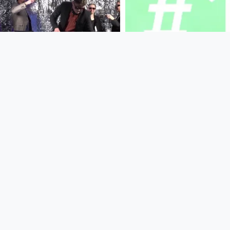
02:03:05
00:00:59
Sound fein und
Teaser: großes X
Schaumwein #2
die Hydra
die Hydra
since 4 years 3 months
since 4 years 4 months