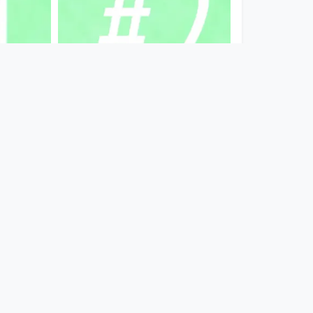
00:00:57
 #1
Teaser: großes X #2
die Hydra
since 4 years 3 months