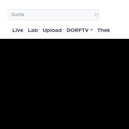
Hauptnavigation
Live
Lab
Upload
DORFTV
Thek