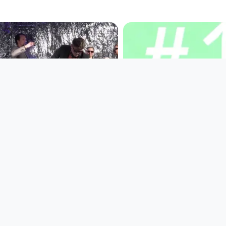
02:03:05
00:00:59
Sound fein und
Teaser: großes X
Schaumwein #2
die Hydra
die Hydra
since 4 years 3 months
since 4 years 4 months