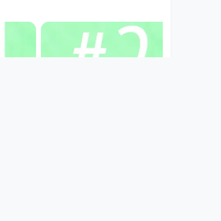
00:00:57
 #1
Teaser: großes X #2
die Hydra
since 4 years 3 months